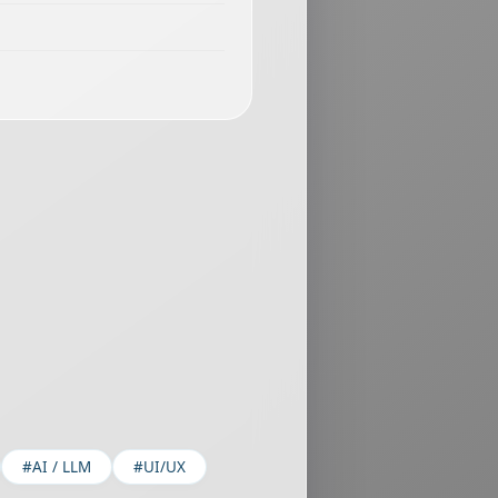
#AI / LLM
#UI/UX