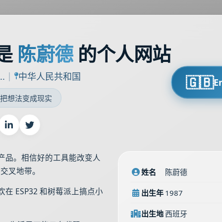
是
陈蔚德
的个人网站
|
..
中华人民共和国
🇬🇧
E
把想法变成现实
产品。相信好的工具能改变人
的交叉地带。
姓名
陈蔚德
 ESP32 和树莓派上搞点小
1987
出生年
出生地
西班牙